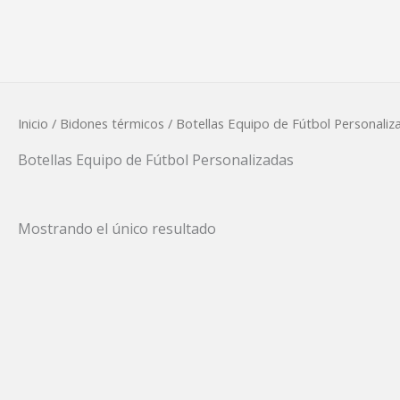
Ir
al
contenido
Inicio
/
Bidones térmicos
/ Botellas Equipo de Fútbol Personaliz
Botellas Equipo de Fútbol Personalizadas
Mostrando el único resultado
Este
producto
tiene
múltiples
variantes.