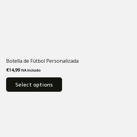
Las
opciones
se
pueden
elegir
en
la
página
Botella de Fútbol Personalizada
de
€
14,99
IVA Incluido
producto
Select options