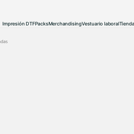
Impresión DTF
Packs
Merchandising
Vestuario laboral
Tiend
adas