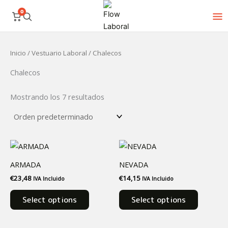
Ir
0
al
contenido
Inicio
/
Vestuario Laboral
/ Chalecos
Chalecos
Mostrando los 7 resultados
Este
Este
producto
product
ARMADA
NEVADA
tiene
tiene
€
23,48
€
14,15
IVA Incluido
IVA Incluido
múltiples
múltiples
variantes.
variantes
Select options
Select options
Las
Las
opciones
opciones