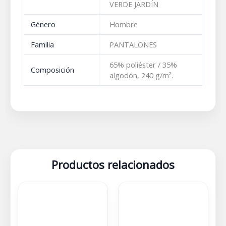
VERDE JARDÍN
Género
Hombre
Familia
PANTALONES
65% poliéster / 35%
Composición
algodón, 240 g/m².
Productos relacionados
Este
Este
producto
produc
tiene
tiene
múltiples
múltipl