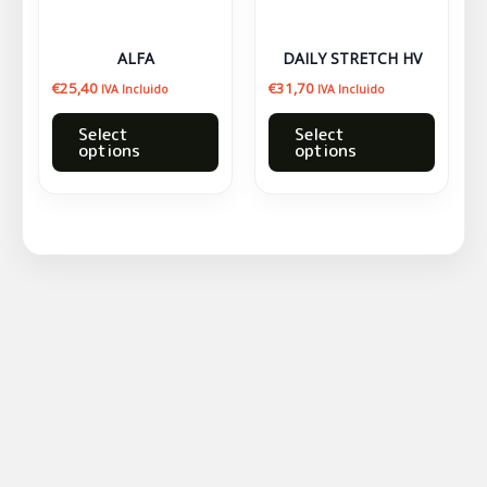
opciones
opcion
se
se
ALFA
DAILY STRETCH HV
pueden
puede
€
25,40
€
31,70
IVA Incluido
IVA Incluido
elegir
elegir
en
en
Select
Select
options
options
la
la
página
página
de
de
producto
produc