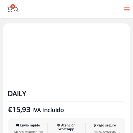
Ir
0
al
contenido
DAILY
cantidad
DAILY
€
15,93
IVA Incluido
🚚 Envío rápido
💬 Atención
🔒 Pago seguro
WhatsApp
24/72h estándar · 10
100% protegido