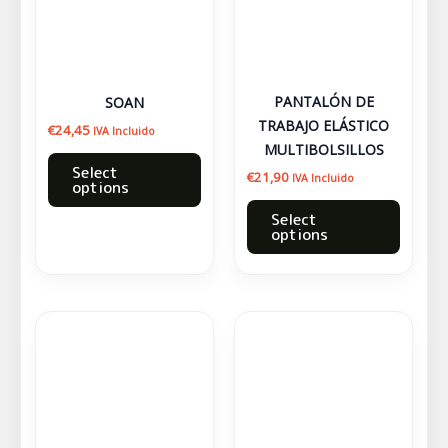
variantes.
variant
Las
Las
opciones
opcion
se
se
PANTALÓN DE
SOAN
pueden
puede
TRABAJO ELÁSTICO
€
24,45
IVA Incluido
elegir
elegir
MULTIBOLSILLOS
en
en
Select
€
21,90
IVA Incluido
options
la
la
página
página
Select
options
de
de
producto
produc
Este
Este
producto
produc
tiene
tiene
múltiples
múltipl
variantes.
variant
Las
Las