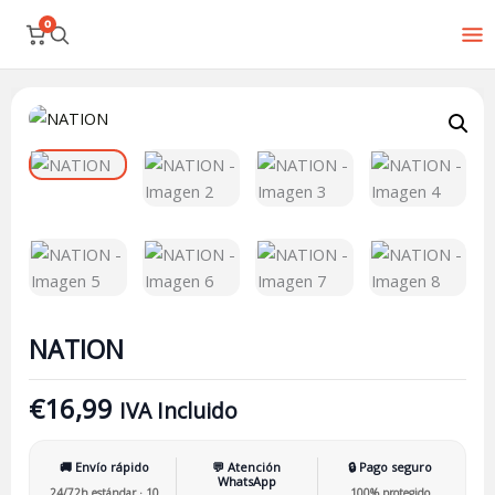
Ir
0
al
contenido
NATION
cantidad
NATION
€
16,99
IVA Incluido
🚚 Envío rápido
💬 Atención
🔒 Pago seguro
WhatsApp
24/72h estándar · 10
100% protegido