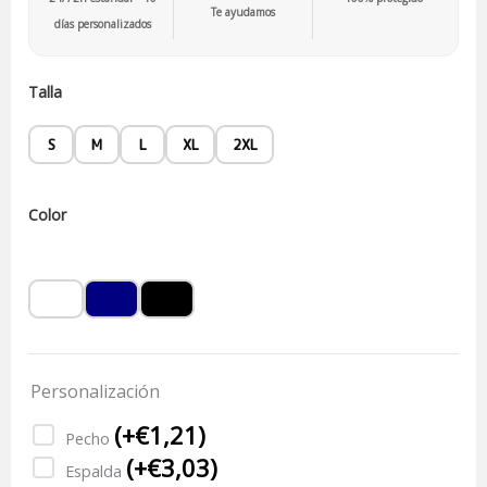
Te ayudamos
días personalizados
Talla
S
M
L
XL
2XL
Color
Personalización
(
+€
1,21
)
Pecho
(
+€
3,03
)
Espalda