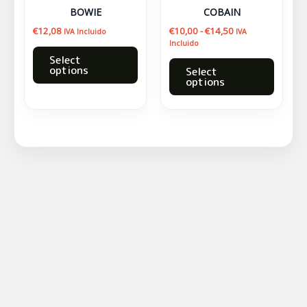
se
se
BOWIE
COBAIN
pueden
puede
€
12,08
€
10,00
-
€
14,50
IVA Incluido
IVA
elegir
elegir
Incluido
en
en
Select
options
Select
la
la
options
página
página
de
de
producto
produc