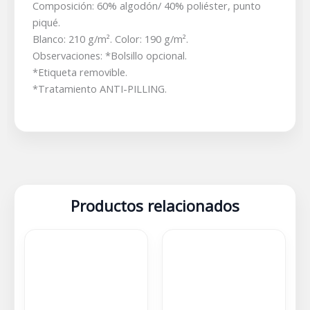
Composición: 60% algodón/ 40% poliéster, punto
piqué.
Blanco: 210 g/m². Color: 190 g/m².
Observaciones: *Bolsillo opcional.
*Etiqueta removible.
*Tratamiento ANTI-PILLING.
Productos relacionados
Rango
Este
Este
de
producto
produc
precios:
tiene
desde
tiene
€14,58
múltiples
múltipl
hasta
variantes.
variant
€17,22