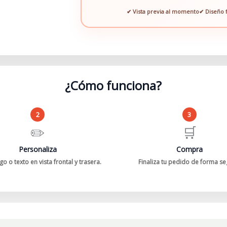
✔ Vista previa al momento
✔ Diseño f
¿Cómo funciona?
2
3
✏️
🛒
Personaliza
Compra
o o texto en vista frontal y trasera.
Finaliza tu pedido de forma se