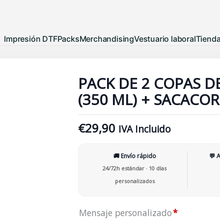
Impresión DTF
Packs
Merchandising
Vestuario laboral
Tiend
Pack
de
PACK DE 2 COPAS D
2
(350 ML) + SACACO
Copas
de
€
29,90
IVA Incluido
Vino
Personalizadas
(350
🚚 Envío rápido
💬 
ml)
24/72h estándar · 10 días
+
personalizados
Sacacorchos
de
Mensaje personalizado
*
Acero