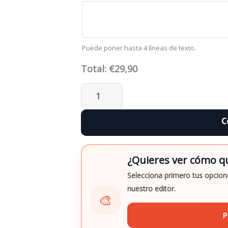
Inox
cantidad
Puede poner hasta 4 líneas de texto.
Total:
€
29,90
¿Quieres ver cómo qu
Selecciona primero tus opcione
nuestro editor.
🎨
P