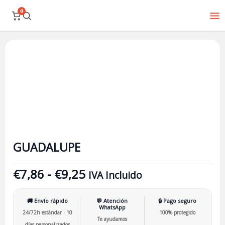
Ir
0
al
contenido
Rango
GUADALUPE
de
cantidad
precios:
desde
€7,86
hasta
€9,25
GUADALUPE
€
7,86
-
€
9,25
IVA Incluido
🚚 Envío rápido
💬 Atención
🔒 Pago seguro
WhatsApp
24/72h estándar · 10
100% protegido
Te ayudamos
días personalizados