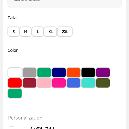
Talla
S
M
L
XL
2XL
Color
Personalización