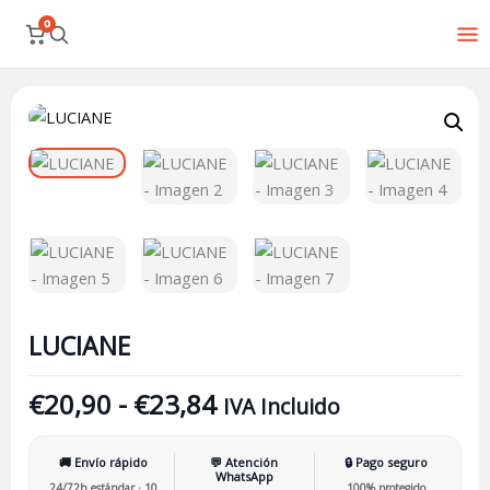
Ir
0
al
contenido
Rango
LUCIANE
de
cantidad
precios:
desde
€20,90
hasta
€23,84
LUCIANE
€
20,90
-
€
23,84
IVA Incluido
🚚 Envío rápido
💬 Atención
🔒 Pago seguro
WhatsApp
24/72h estándar · 10
100% protegido