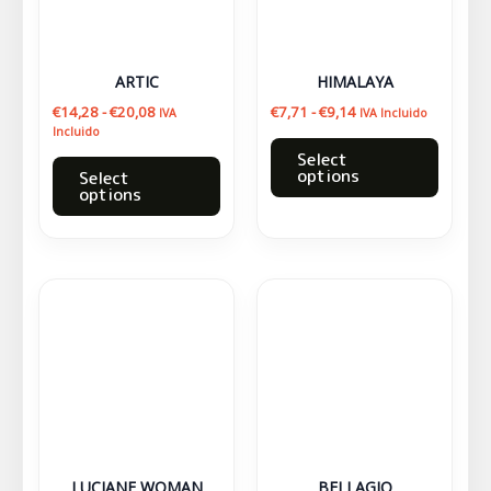
Las
Las
opciones
opcion
se
se
ARTIC
HIMALAYA
pueden
puede
€
14,28
-
€
20,08
€
7,71
-
€
9,14
IVA
IVA Incluido
elegir
elegir
Incluido
en
en
Select
options
Select
la
la
options
página
página
de
de
producto
produc
Este
Este
producto
produc
tiene
tiene
múltiples
múltipl
variantes.
variant
Las
Las
opciones
opcion
se
se
LUCIANE WOMAN
BELLAGIO