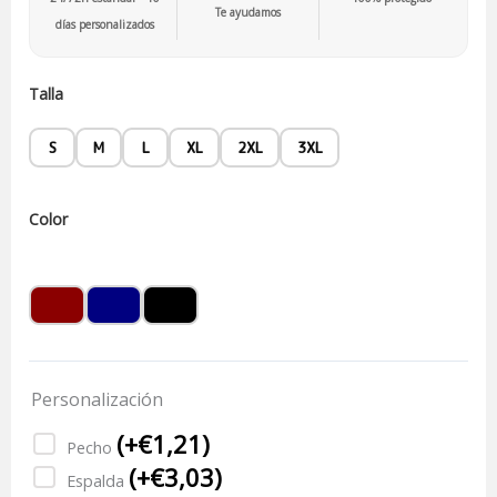
Te ayudamos
días personalizados
Talla
S
M
L
XL
2XL
3XL
Color
Personalización
(
+€
1,21
)
Pecho
(
+€
3,03
)
Espalda