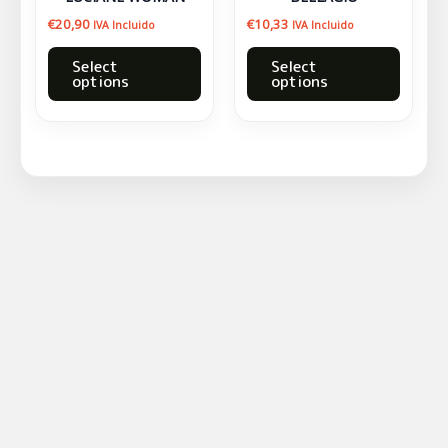
pueden
puede
€
20,90
€
10,33
IVA Incluido
IVA Incluido
elegir
elegir
en
en
Select
Select
options
options
la
la
página
página
de
de
producto
produc