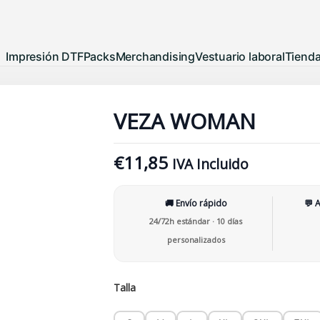
Impresión DTF
Packs
Merchandising
Vestuario laboral
Tiend
VEZA
WOMAN
VEZA WOMAN
cantidad
€
11,85
IVA Incluido
🚚 Envío rápido
💬 
24/72h estándar · 10 días
personalizados
Talla