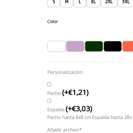
S
M
L
XL
2XL
3XL
Color
Personalización
(
+€
1,21
)
Pecho
(
+€
3,03
)
Espalda
Pecho hasta 8x8 cm Espalda hasta 28x
Añadir archivo
*