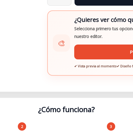
¿Quieres ver cómo qu
Selecciona primero tus opcione
nuestro editor.
🎨
P
✔ Vista previa al momento
✔ Diseño f
¿Cómo funciona?
2
3