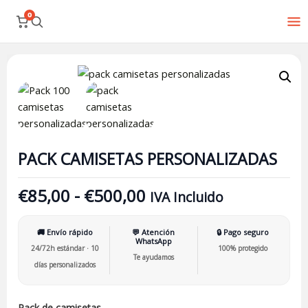
Ir
0
al
contenido
Rango
Pack
de
camisetas
precios:
personalizadas
desde
cantidad
€85,00
hasta
PACK CAMISETAS PERSONALIZADAS
€500,00
€
85,00
-
€
500,00
IVA Incluido
🚚 Envío rápido
💬 Atención
🔒 Pago seguro
WhatsApp
24/72h estándar · 10
100% protegido
Te ayudamos
días personalizados
Pack de camisetas