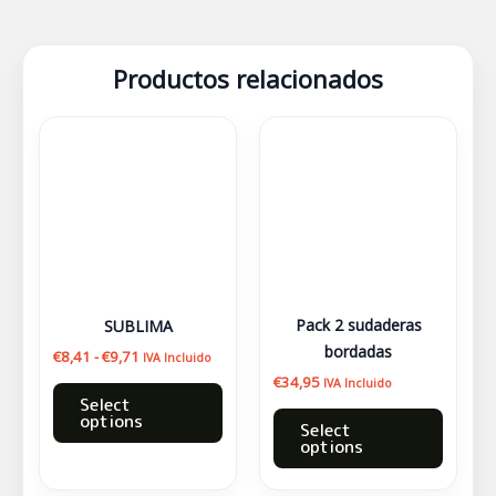
Productos relacionados
Rango
Este
de
producto
precios:
desde
tiene
€8,41
múltiples
hasta
variantes.
€9,71
Las
opciones
se
Pack 2 sudaderas
SUBLIMA
pueden
bordadas
€
8,41
-
€
9,71
IVA Incluido
elegir
€
34,95
IVA Incluido
en
Select
options
la
Select
options
página
de