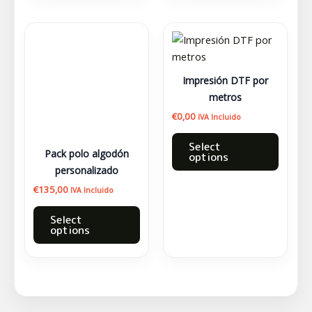
producto
Este
producto
tiene
múltiples
Impresión DTF por
variantes.
metros
Las
€
0,00
IVA Incluido
opciones
Select
se
Pack polo algodón
options
pueden
personalizado
elegir
€
135,00
IVA Incluido
en
la
Select
options
página
de
producto