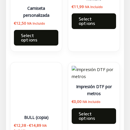
se
€
11,99
IVA Incluido
Camiseta
pueden
personalizada
Select
elegir
options
€
12,50
IVA Incluido
en
la
Select
options
página
de
producto
Rango
Este
de
producto
precios:
desde
tiene
€12,38
múltiples
Impresión DTF por
hasta
variantes.
metros
€14,89
Las
€
0,00
IVA Incluido
opciones
Select
se
BULL (copia)
options
pueden
€
12,38
-
€
14,89
IVA
elegir