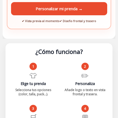
Personalizar mi prenda →
✔ Vista previa al momento
✔ Diseño frontal y trasero
¿Cómo funciona?
1
2
👕
✏️
Elige tu prenda
Personaliza
Selecciona tus opciones
Añade logo o texto en vista
(color, talla, pack...).
frontal y trasera.
3
4
🛒
💬